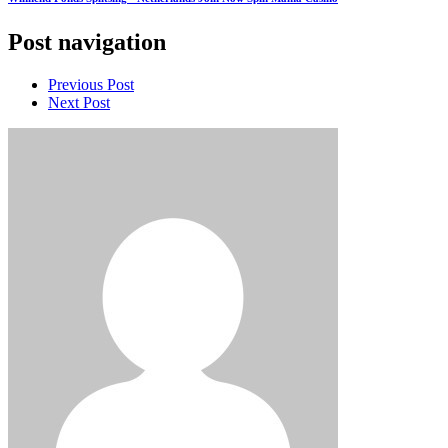
Post navigation
Previous Post
Next Post