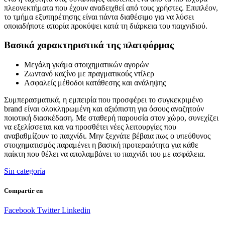
πλεονεκτήματα που έχουν αναδειχθεί από τους χρήστες. Επιπλέον,
το τμήμα εξυπηρέτησης είναι πάντα διαθέσιμο για να λύσει
οποιαδήποτε απορία προκύψει κατά τη διάρκεια του παιχνιδιού.
Βασικά χαρακτηριστικά της πλατφόρμας
Μεγάλη γκάμα στοιχηματικών αγορών
Ζωντανό καζίνο με πραγματικούς ντίλερ
Ασφαλείς μέθοδοι κατάθεσης και ανάληψης
Συμπερασματικά, η εμπειρία που προσφέρει το συγκεκριμένο
brand είναι ολοκληρωμένη και αξιόπιστη για όσους αναζητούν
ποιοτική διασκέδαση. Με σταθερή παρουσία στον χώρο, συνεχίζει
να εξελίσσεται και να προσθέτει νέες λειτουργίες που
αναβαθμίζουν το παιχνίδι. Μην ξεχνάτε βέβαια πως ο υπεύθυνος
στοιχηματισμός παραμένει η βασική προτεραιότητα για κάθε
παίκτη που θέλει να απολαμβάνει το παιχνίδι του με ασφάλεια.
Sin categoría
Compartir en
Facebook
Twitter
Linkedin