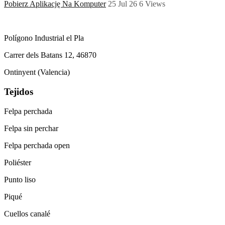
Pobierz Aplikację Na Komputer
25 Jul 26
6
Views
Polígono Industrial el Pla
Carrer dels Batans 12, 46870
Ontinyent (Valencia)
Tejidos
Felpa perchada
Felpa sin perchar
Felpa perchada open
Poliéster
Punto liso
Piqué
Cuellos canalé