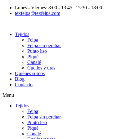
Lunes - Viernes: 8:00 - 13:45 | 15:30 - 18:00
texfelpa@texfelpa.com
Tejidos
Felpa
Felpa sin perchar
Punto liso
Piqué
Canalé
Cuellos y tiras
Quiénes somos
Blog
Contacto
Menu
Tejidos
Felpa
Felpa sin perchar
Punto liso
Piqué
Canalé