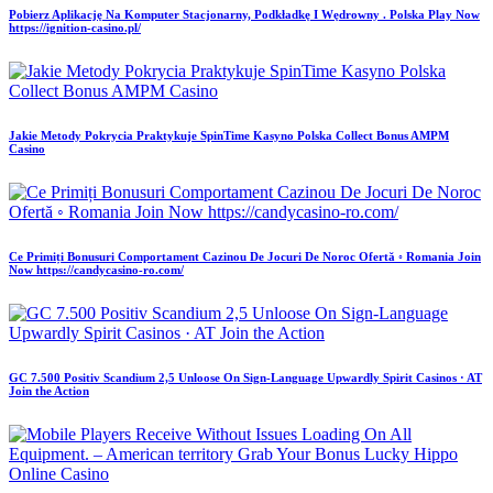
Pobierz Aplikację Na Komputer Stacjonarny, Podkładkę I Wędrowny . Polska Play Now
https://ignition-casino.pl/
Jakie Metody Pokrycia Praktykuje SpinTime Kasyno Polska Collect Bonus AMPM
Casino
Ce Primiți Bonusuri Comportament Cazinou De Jocuri De Noroc Ofertă ◦ Romania Join
Now https://candycasino-ro.com/
GC 7.500 Positiv Scandium 2,5 Unloose On Sign-Language Upwardly Spirit Casinos · AT
Join the Action