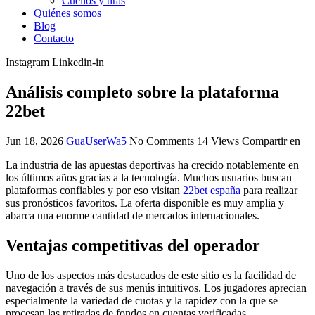
Cuellos y tiras
Quiénes somos
Blog
Contacto
Instagram
Linkedin-in
Análisis completo sobre la plataforma
22bet
Jun 18, 2026
GuaUserWa5
No Comments
14
Views
Compartir en
La industria de las apuestas deportivas ha crecido notablemente en
los últimos años gracias a la tecnología. Muchos usuarios buscan
plataformas confiables y por eso visitan
22bet españa
para realizar
sus pronósticos favoritos. La oferta disponible es muy amplia y
abarca una enorme cantidad de mercados internacionales.
Ventajas competitivas del operador
Uno de los aspectos más destacados de este sitio es la facilidad de
navegación a través de sus menús intuitivos. Los jugadores aprecian
especialmente la variedad de cuotas y la rapidez con la que se
procesan las retiradas de fondos en cuentas verificadas.