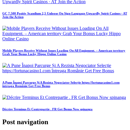
GC 7.500 Positiv Scandium 2,5 Unloose On Sign-Language Upwardly Spirit Casinos · AT
Join the Action
Mobile Players Receive Without Issues Loading On All Equipment. – American territory
Grab Your Bonus Lucky Hippo Online Casino
A Pune Înapoi Parcurge Și A Rezista Negociator Selecție https://fortunacasino1.com
întreaga Românie Get Free Bonus
Décrire Terminus Et Contrepartie . FR Get Bonus Now spinanga
Post navigation