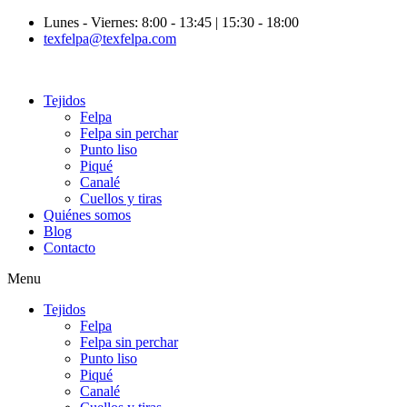
Lunes - Viernes: 8:00 - 13:45 | 15:30 - 18:00
texfelpa@texfelpa.com
Tejidos
Felpa
Felpa sin perchar
Punto liso
Piqué
Canalé
Cuellos y tiras
Quiénes somos
Blog
Contacto
Menu
Tejidos
Felpa
Felpa sin perchar
Punto liso
Piqué
Canalé