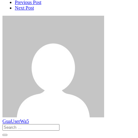
Previous Post
Next Post
GuaUserWa5