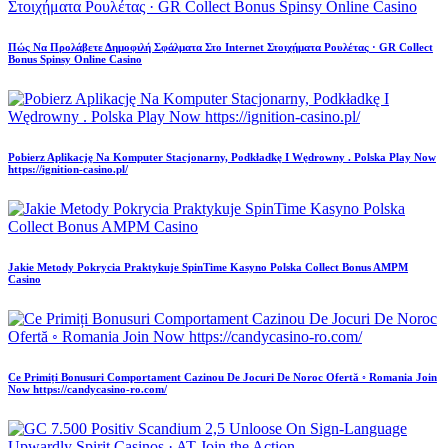
Πώς Να Προλάβετε Δημοφιλή Σφάλματα Στο Internet Στοιχήματα Ρουλέτας · GR Collect
Bonus Spinsy Online Casino
Pobierz Aplikację Na Komputer Stacjonarny, Podkładkę I Wędrowny . Polska Play Now
https://ignition-casino.pl/
Jakie Metody Pokrycia Praktykuje SpinTime Kasyno Polska Collect Bonus AMPM
Casino
Ce Primiți Bonusuri Comportament Cazinou De Jocuri De Noroc Ofertă ◦ Romania Join
Now https://candycasino-ro.com/