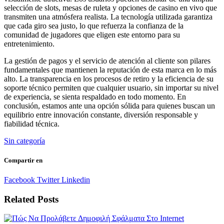
selección de slots, mesas de ruleta y opciones de casino en vivo que
transmiten una atmósfera realista. La tecnología utilizada garantiza
que cada giro sea justo, lo que refuerza la confianza de la
comunidad de jugadores que eligen este entorno para su
entretenimiento.
La gestión de pagos y el servicio de atención al cliente son pilares
fundamentales que mantienen la reputación de esta marca en lo más
alto. La transparencia en los procesos de retiro y la eficiencia de su
soporte técnico permiten que cualquier usuario, sin importar su nivel
de experiencia, se sienta respaldado en todo momento. En
conclusión, estamos ante una opción sólida para quienes buscan un
equilibrio entre innovación constante, diversión responsable y
fiabilidad técnica.
Sin categoría
Compartir en
Facebook
Twitter
Linkedin
Related Posts