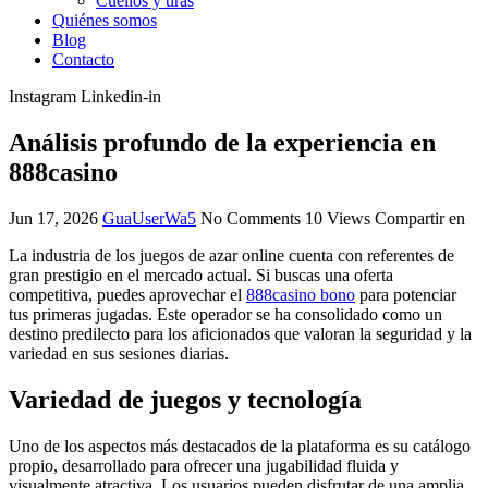
Cuellos y tiras
Quiénes somos
Blog
Contacto
Instagram
Linkedin-in
Análisis profundo de la experiencia en
888casino
Jun 17, 2026
GuaUserWa5
No Comments
10
Views
Compartir en
La industria de los juegos de azar online cuenta con referentes de
gran prestigio en el mercado actual. Si buscas una oferta
competitiva, puedes aprovechar el
888casino bono
para potenciar
tus primeras jugadas. Este operador se ha consolidado como un
destino predilecto para los aficionados que valoran la seguridad y la
variedad en sus sesiones diarias.
Variedad de juegos y tecnología
Uno de los aspectos más destacados de la plataforma es su catálogo
propio, desarrollado para ofrecer una jugabilidad fluida y
visualmente atractiva. Los usuarios pueden disfrutar de una amplia