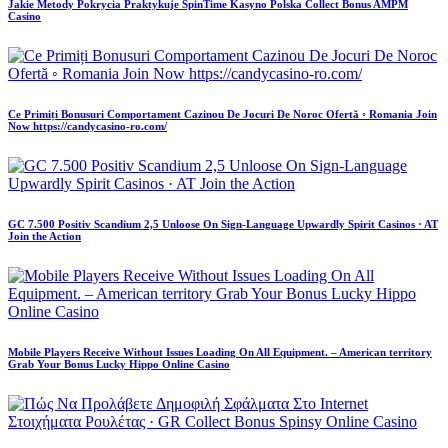
Jakie Metody Pokrycia Praktykuje SpinTime Kasyno Polska Collect Bonus AMPM
Casino
Ce Primiți Bonusuri Comportament Cazinou De Jocuri De Noroc Ofertă ◦ Romania Join
Now https://candycasino-ro.com/
GC 7.500 Positiv Scandium 2,5 Unloose On Sign-Language Upwardly Spirit Casinos · AT
Join the Action
Mobile Players Receive Without Issues Loading On All Equipment. – American territory
Grab Your Bonus Lucky Hippo Online Casino