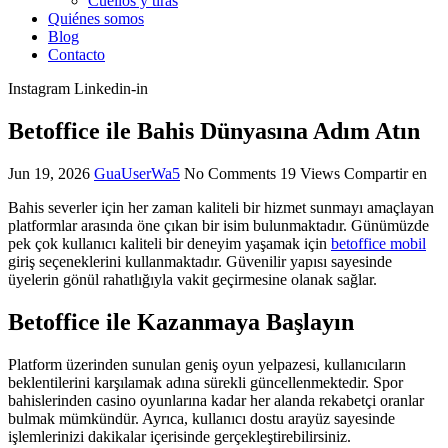
Cuellos y tiras
Quiénes somos
Blog
Contacto
Instagram
Linkedin-in
Betoffice ile Bahis Dünyasına Adım Atın
Jun 19, 2026
GuaUserWa5
No Comments
19
Views
Compartir en
Bahis severler için her zaman kaliteli bir hizmet sunmayı amaçlayan
platformlar arasında öne çıkan bir isim bulunmaktadır. Günümüzde
pek çok kullanıcı kaliteli bir deneyim yaşamak için
betoffice mobil
giriş seçeneklerini kullanmaktadır. Güvenilir yapısı sayesinde
üyelerin gönül rahatlığıyla vakit geçirmesine olanak sağlar.
Betoffice ile Kazanmaya Başlayın
Platform üzerinden sunulan geniş oyun yelpazesi, kullanıcıların
beklentilerini karşılamak adına sürekli güncellenmektedir. Spor
bahislerinden casino oyunlarına kadar her alanda rekabetçi oranlar
bulmak mümkündür. Ayrıca, kullanıcı dostu arayüz sayesinde
işlemlerinizi dakikalar içerisinde gerçekleştirebilirsiniz.