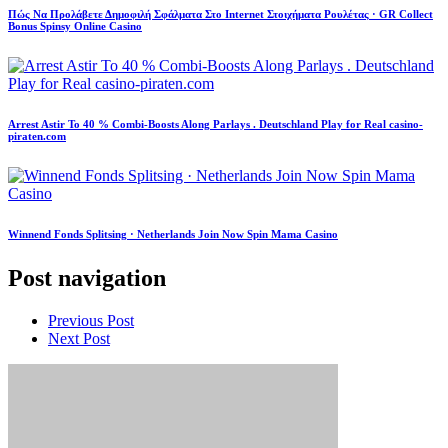
Πώς Να Προλάβετε Δημοφιλή Σφάλματα Στο Internet Στοιχήματα Ρουλέτας · GR Collect
Bonus Spinsy Online Casino
Arrest Astir To 40 % Combi-Boosts Along Parlays . Deutschland Play for Real casino-
piraten.com
Winnend Fonds Splitsing · Netherlands Join Now Spin Mama Casino
Post navigation
Previous Post
Next Post