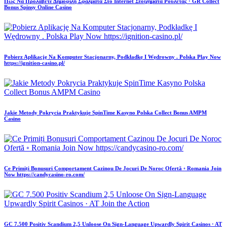
Πώς Να Προλάβετε Δημοφιλή Σφάλματα Στο Internet Στοιχήματα Ρουλέτας · GR Collect
Bonus Spinsy Online Casino
Pobierz Aplikację Na Komputer Stacjonarny, Podkładkę I Wędrowny . Polska Play Now
https://ignition-casino.pl/
Jakie Metody Pokrycia Praktykuje SpinTime Kasyno Polska Collect Bonus AMPM
Casino
Ce Primiți Bonusuri Comportament Cazinou De Jocuri De Noroc Ofertă ◦ Romania Join
Now https://candycasino-ro.com/
GC 7.500 Positiv Scandium 2,5 Unloose On Sign-Language Upwardly Spirit Casinos · AT