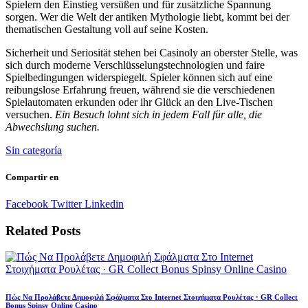
Spielern den Einstieg versüßen und für zusätzliche Spannung
sorgen. Wer die Welt der antiken Mythologie liebt, kommt bei der
thematischen Gestaltung voll auf seine Kosten.
Sicherheit und Seriosität stehen bei Casinoly an oberster Stelle, was
sich durch moderne Verschlüsselungstechnologien und faire
Spielbedingungen widerspiegelt. Spieler können sich auf eine
reibungslose Erfahrung freuen, während sie die verschiedenen
Spielautomaten erkunden oder ihr Glück an den Live-Tischen
versuchen.
Ein Besuch lohnt sich in jedem Fall für alle, die
Abwechslung suchen.
Sin categoría
Compartir en
Facebook
Twitter
Linkedin
Related Posts
Πώς Να Προλάβετε Δημοφιλή Σφάλματα Στο Internet Στοιχήματα Ρουλέτας · GR Collect
Bonus Spinsy Online Casino