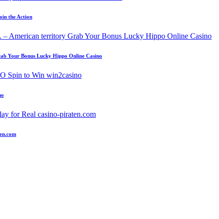
in the Action
Grab Your Bonus Lucky Hippo Online Casino
no
ten.com