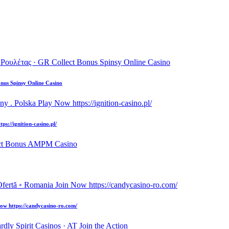
nus Spinsy Online Casino
://ignition-casino.pl/
w https://candycasino-ro.com/