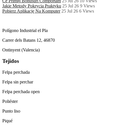
Ce Primiți Bonusuri Comportam
25 Jul 26
10
Views
Jakie Metody Pokrycia Praktyku
25 Jul 26
9
Views
Pobierz Aplikację Na Komputer
25 Jul 26
6
Views
Polígono Industrial el Pla
Carrer dels Batans 12, 46870
Ontinyent (Valencia)
Tejidos
Felpa perchada
Felpa sin perchar
Felpa perchada open
Poliéster
Punto liso
Piqué