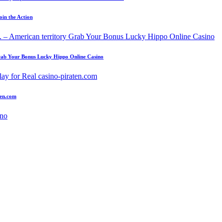
in the Action
Grab Your Bonus Lucky Hippo Online Casino
ten.com