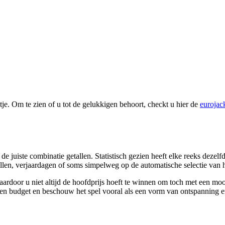
e. Om te zien of u tot de gelukkigen behoort, checkt u hier de
eurojac
 de juiste combinatie getallen. Statistisch gezien heeft elke reeks deze
llen, verjaardagen of soms simpelweg op de automatische selectie van 
 waardoor u niet altijd de hoofdprijs hoeft te winnen om toch met een mo
 eigen budget en beschouw het spel vooral als een vorm van ontspanning 