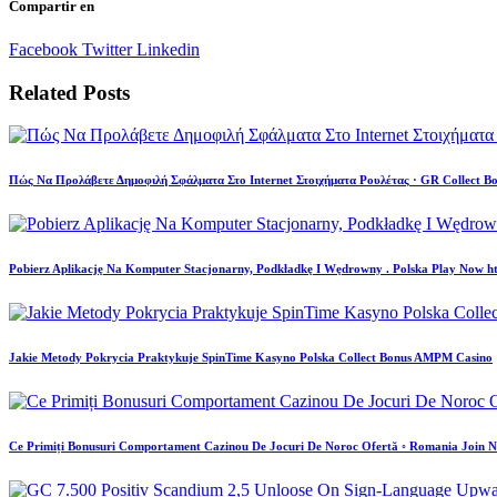
Compartir en
Facebook
Twitter
Linkedin
Related Posts
Πώς Να Προλάβετε Δημοφιλή Σφάλματα Στο Internet Στοιχήματα Ρουλέτας · GR Collect Bo
Pobierz Aplikację Na Komputer Stacjonarny, Podkładkę I Wędrowny . Polska Play Now https
Jakie Metody Pokrycia Praktykuje SpinTime Kasyno Polska Collect Bonus AMPM Casino
Ce Primiți Bonusuri Comportament Cazinou De Jocuri De Noroc Ofertă ◦ Romania Join No