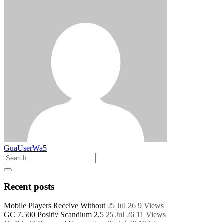
GuaUserWa5
Recent posts
Mobile Players Receive Without
25 Jul 26
9
Views
GC 7.500 Positiv Scandium 2,5
25 Jul 26
11
Views