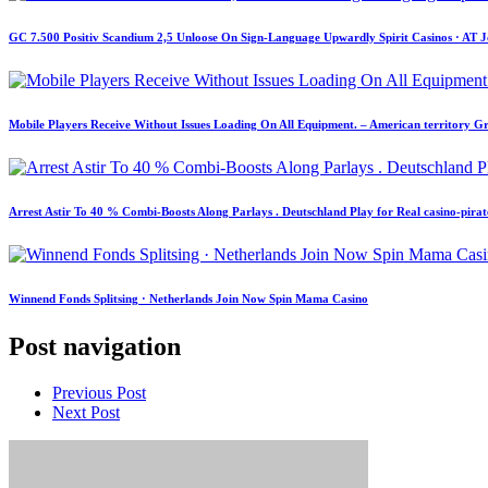
GC 7.500 Positiv Scandium 2,5 Unloose On Sign-Language Upwardly Spirit Casinos · AT Jo
Mobile Players Receive Without Issues Loading On All Equipment. – American territory 
Arrest Astir To 40 % Combi-Boosts Along Parlays . Deutschland Play for Real casino-pira
Winnend Fonds Splitsing · Netherlands Join Now Spin Mama Casino
Post navigation
Previous Post
Next Post