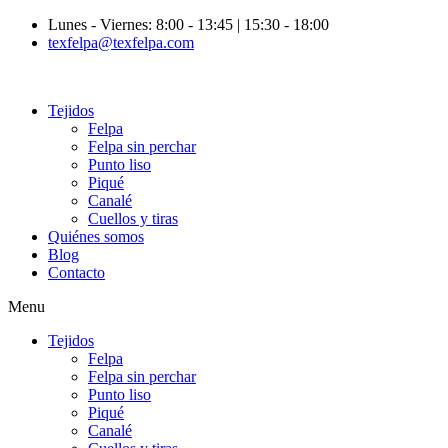
Lunes - Viernes: 8:00 - 13:45 | 15:30 - 18:00
texfelpa@texfelpa.com
Tejidos
Felpa
Felpa sin perchar
Punto liso
Piqué
Canalé
Cuellos y tiras
Quiénes somos
Blog
Contacto
Menu
Tejidos
Felpa
Felpa sin perchar
Punto liso
Piqué
Canalé