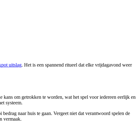
kpot uitslag
. Het is een spannend ritueel dat elke vrijdagavond weer
lfde kans om getrokken te worden, wat het spel voor iedereen eerlijk en
het systeem.
oi bedrag naar huis te gaan. Vergeet niet dat verantwoord spelen de
en vermaak.