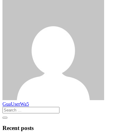
GuaUserWa5
Recent posts