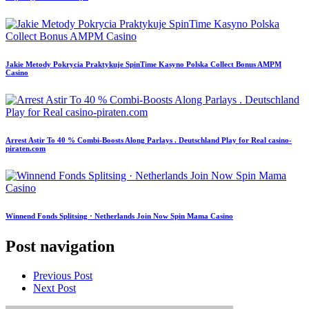
Jakie Metody Pokrycia Praktykuje SpinTime Kasyno Polska Collect Bonus AMPM
Casino
Arrest Astir To 40 % Combi-Boosts Along Parlays . Deutschland Play for Real casino-
piraten.com
Winnend Fonds Splitsing · Netherlands Join Now Spin Mama Casino
Post navigation
Previous Post
Next Post