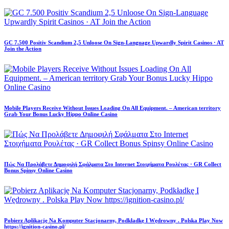
GC 7.500 Positiv Scandium 2,5 Unloose On Sign-Language Upwardly Spirit Casinos · AT
Join the Action
Mobile Players Receive Without Issues Loading On All Equipment. – American territory
Grab Your Bonus Lucky Hippo Online Casino
Πώς Να Προλάβετε Δημοφιλή Σφάλματα Στο Internet Στοιχήματα Ρουλέτας · GR Collect
Bonus Spinsy Online Casino
Pobierz Aplikację Na Komputer Stacjonarny, Podkładkę I Wędrowny . Polska Play Now
https://ignition-casino.pl/