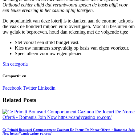
Onthoud echter altijd dat verantwoord spelen de basis blijft voor
een leuke ervaring in het casino of bij loterijen.
De populariteit van deze loterij is te danken aan de enorme jackpots
die vaak de honderd miljoen euro overstijgen. Mocht u besluiten om
uw geluk te beproeven, houd dan rekening met de volgende tips:
Stel vooraf een strikt budget vast.
Kies uw nummers zorgvuldig op basis van eigen voorkeur.
Speel alleen voor uw eigen plezier.
Sin categoría
Compartir en
Facebook
Twitter
Linkedin
Related Posts
Ce Primiți Bonusuri Comportament Cazinou De Jocuri De Noroc Ofertă ◦ Romania Join
Now https://candycasino-ro.com/