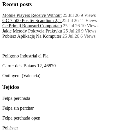
Recent posts
Mobile Players Receive Without
25 Jul 26
9
Views
GC 7.500 Positiv Scandium 2,5
25 Jul 26
11
Views
Ce Primiți Bonusuri Comportam
25 Jul 26
10
Views
Jakie Metody Pokrycia Praktyku
25 Jul 26
9
Views
Pobierz Aplikację Na Komputer
25 Jul 26
6
Views
Polígono Industrial el Pla
Carrer dels Batans 12, 46870
Ontinyent (Valencia)
Tejidos
Felpa perchada
Felpa sin perchar
Felpa perchada open
Poliéster