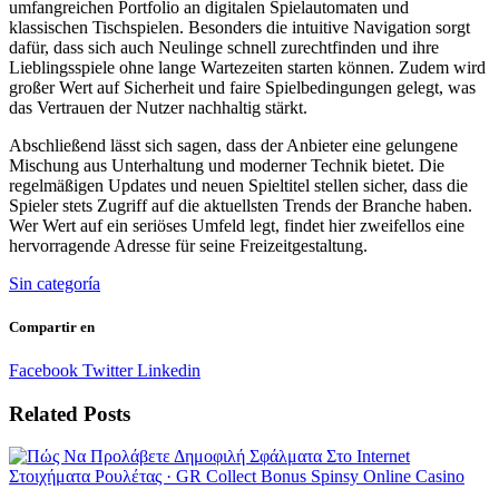
umfangreichen Portfolio an digitalen Spielautomaten und
klassischen Tischspielen. Besonders die intuitive Navigation sorgt
dafür, dass sich auch Neulinge schnell zurechtfinden und ihre
Lieblingsspiele ohne lange Wartezeiten starten können. Zudem wird
großer Wert auf Sicherheit und faire Spielbedingungen gelegt, was
das Vertrauen der Nutzer nachhaltig stärkt.
Abschließend lässt sich sagen, dass der Anbieter eine gelungene
Mischung aus Unterhaltung und moderner Technik bietet. Die
regelmäßigen Updates und neuen Spieltitel stellen sicher, dass die
Spieler stets Zugriff auf die aktuellsten Trends der Branche haben.
Wer Wert auf ein seriöses Umfeld legt, findet hier zweifellos eine
hervorragende Adresse für seine Freizeitgestaltung.
Sin categoría
Compartir en
Facebook
Twitter
Linkedin
Related Posts