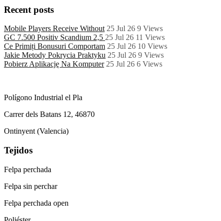
Recent posts
Mobile Players Receive Without
25 Jul 26
9
Views
GC 7.500 Positiv Scandium 2,5
25 Jul 26
11
Views
Ce Primiți Bonusuri Comportam
25 Jul 26
10
Views
Jakie Metody Pokrycia Praktyku
25 Jul 26
9
Views
Pobierz Aplikację Na Komputer
25 Jul 26
6
Views
Polígono Industrial el Pla
Carrer dels Batans 12, 46870
Ontinyent (Valencia)
Tejidos
Felpa perchada
Felpa sin perchar
Felpa perchada open
Poliéster