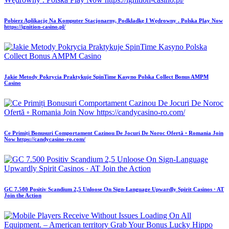
Pobierz Aplikację Na Komputer Stacjonarny, Podkładkę I Wędrowny . Polska Play Now
https://ignition-casino.pl/
Jakie Metody Pokrycia Praktykuje SpinTime Kasyno Polska Collect Bonus AMPM
Casino
Ce Primiți Bonusuri Comportament Cazinou De Jocuri De Noroc Ofertă ◦ Romania Join
Now https://candycasino-ro.com/
GC 7.500 Positiv Scandium 2,5 Unloose On Sign-Language Upwardly Spirit Casinos · AT
Join the Action