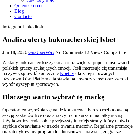
Cuellos y tiras
Quiénes somos
Blog
Contacto
Instagram
Linkedin-in
Analiza oferty bukmacherskiej lvbet
Jun 18, 2026
GuaUserWa5
No Comments
12
Views
Compartir en
Zakłady bukmacherskie zyskują coraz większą popularność wśród
polskich graczy szukających emocji. Jeśli interesuje cię transmisja
na żywo, sprawdź koniecznie
lvbet tv
dla zarejestrowanych
użytkowników. Platforma ta stawia na nowoczesność oraz szeroki
wybór dyscyplin sportowych.
Dlaczego warto wybrać tę markę
Operator ten wyróżnia się na tle konkurencji bardzo rozbudowaną
sekcją zakładów live oraz atrakcyjnymi kursami na piłkę nożną.
Użytkownicy cenią sobie przejrzysty interfejs strony, który ułatwia
szybkie obstawianie w trakcie trwania meczów. Regularne promocje
oraz dedykowany program lojalnościowy sprawiają, że gracze