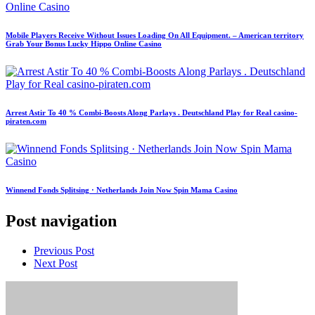
Mobile Players Receive Without Issues Loading On All Equipment. – American territory
Grab Your Bonus Lucky Hippo Online Casino
Arrest Astir To 40 % Combi-Boosts Along Parlays . Deutschland Play for Real casino-
piraten.com
Winnend Fonds Splitsing · Netherlands Join Now Spin Mama Casino
Post navigation
Previous Post
Next Post