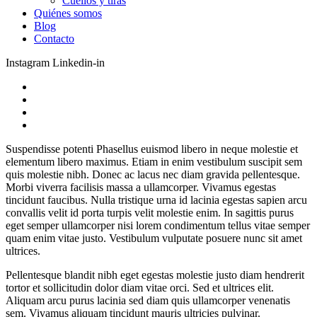
Cuellos y tiras
Quiénes somos
Blog
Contacto
Instagram
Linkedin-in
Suspendisse potenti Phasellus euismod libero in neque molestie et
elementum libero maximus. Etiam in enim vestibulum suscipit sem
quis molestie nibh. Donec ac lacus nec diam gravida pellentesque.
Morbi viverra facilisis massa a ullamcorper. Vivamus egestas
tincidunt faucibus. Nulla tristique urna id lacinia egestas sapien arcu
convallis velit id porta turpis velit molestie enim. In sagittis purus
eget semper ullamcorper nisi lorem condimentum tellus vitae semper
quam enim vitae justo. Vestibulum vulputate posuere nunc sit amet
ultrices.
Pellentesque blandit nibh eget egestas molestie justo diam hendrerit
tortor et sollicitudin dolor diam vitae orci. Sed et ultrices elit.
Aliquam arcu purus lacinia sed diam quis ullamcorper venenatis
sem. Vivamus aliquam tincidunt mauris ultricies pulvinar.