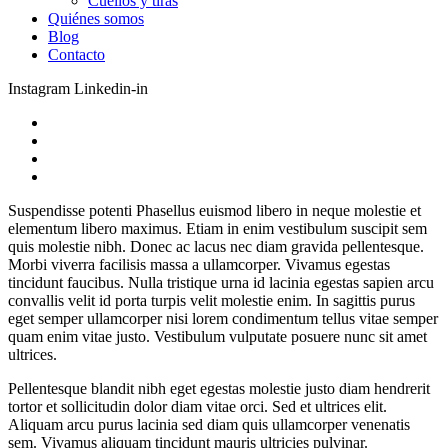
Cuellos y tiras
Quiénes somos
Blog
Contacto
Instagram
Linkedin-in
Suspendisse potenti Phasellus euismod libero in neque molestie et
elementum libero maximus. Etiam in enim vestibulum suscipit sem
quis molestie nibh. Donec ac lacus nec diam gravida pellentesque.
Morbi viverra facilisis massa a ullamcorper. Vivamus egestas
tincidunt faucibus. Nulla tristique urna id lacinia egestas sapien arcu
convallis velit id porta turpis velit molestie enim. In sagittis purus
eget semper ullamcorper nisi lorem condimentum tellus vitae semper
quam enim vitae justo. Vestibulum vulputate posuere nunc sit amet
ultrices.
Pellentesque blandit nibh eget egestas molestie justo diam hendrerit
tortor et sollicitudin dolor diam vitae orci. Sed et ultrices elit.
Aliquam arcu purus lacinia sed diam quis ullamcorper venenatis
sem. Vivamus aliquam tincidunt mauris ultricies pulvinar.