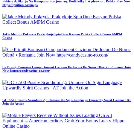
Pobierz Aplikację Na Komputer Stacjonarny, Podkładkę I Wędrowny . Polska Play Now
https://ignition-casino.pl/
Jakie Metody Pokrycia Praktykuje SpinTime Kasyno Polska Collect Bonus AMPM
Casino
Ce Primiți Bonusuri Comportament Cazinou De Jocuri De Noroc Ofertă ◦ Romania Join
Now https://candycasino-ro.com/
GC 7.500 Positiv Scandium 2,5 Unloose On Sign-Language Upwardly Spirit Casinos · AT
Join the Action