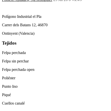
Polígono Industrial el Pla
Carrer dels Batans 12, 46870
Ontinyent (Valencia)
Tejidos
Felpa perchada
Felpa sin perchar
Felpa perchada open
Poliéster
Punto liso
Piqué
Cuellos canalé