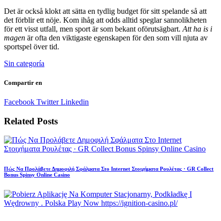
Det är också klokt att sätta en tydlig budget för sitt spelande så att
det förblir ett nöje. Kom ihåg att odds alltid speglar sannolikheten
för ett visst utfall, men sport är som bekant oförutsägbart.
Att ha is i
magen
är ofta den viktigaste egenskapen för den som vill njuta av
sportspel över tid.
Sin categoría
Compartir en
Facebook
Twitter
Linkedin
Related Posts
Πώς Να Προλάβετε Δημοφιλή Σφάλματα Στο Internet Στοιχήματα Ρουλέτας · GR Collect
Bonus Spinsy Online Casino