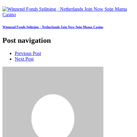
Winnend Fonds Splitsing · Netherlands Join Now Spin Mama Casino
Post navigation
Previous Post
Next Post