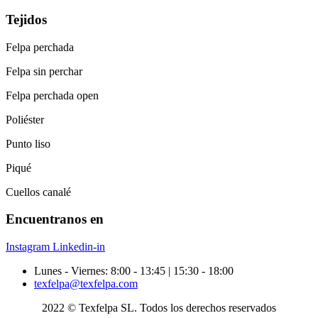
Tejidos
Felpa perchada
Felpa sin perchar
Felpa perchada open
Poliéster
Punto liso
Piqué
Cuellos canalé
Encuentranos en
Instagram
Linkedin-in
Lunes - Viernes: 8:00 - 13:45 | 15:30 - 18:00
texfelpa@texfelpa.com
2022 © Texfelpa SL. Todos los derechos reservados