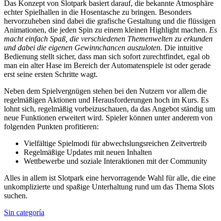
Das Konzept von Slotpark basiert darauf, die bekannte Atmosphäre
echter Spielhallen in die Hosentasche zu bringen. Besonders
hervorzuheben sind dabei die grafische Gestaltung und die flüssigen
Animationen, die jeden Spin zu einem kleinen Highlight machen.
Es
macht einfach Spaß, die verschiedenen Themenwelten zu erkunden
und dabei die eigenen Gewinnchancen auszuloten.
Die intuitive
Bedienung stellt sicher, dass man sich sofort zurechtfindet, egal ob
man ein alter Hase im Bereich der Automatenspiele ist oder gerade
erst seine ersten Schritte wagt.
Neben dem Spielvergnügen stehen bei den Nutzern vor allem die
regelmäßigen Aktionen und Herausforderungen hoch im Kurs. Es
lohnt sich, regelmäßig vorbeizuschauen, da das Angebot ständig um
neue Funktionen erweitert wird. Spieler können unter anderem von
folgenden Punkten profitieren:
Vielfältige Spielmodi für abwechslungsreichen Zeitvertreib
Regelmäßige Updates mit neuen Inhalten
Wettbewerbe und soziale Interaktionen mit der Community
Alles in allem ist Slotpark eine hervorragende Wahl für alle, die eine
unkomplizierte und spaßige Unterhaltung rund um das Thema Slots
suchen.
Sin categoría