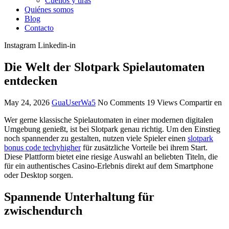
Cuellos y tiras
Quiénes somos
Blog
Contacto
Instagram
Linkedin-in
Die Welt der Slotpark Spielautomaten
entdecken
May 24, 2026
GuaUserWa5
No Comments
19
Views
Compartir en
Wer gerne klassische Spielautomaten in einer modernen digitalen
Umgebung genießt, ist bei Slotpark genau richtig. Um den Einstieg
noch spannender zu gestalten, nutzen viele Spieler einen
slotpark
bonus code techyhigher
für zusätzliche Vorteile bei ihrem Start.
Diese Plattform bietet eine riesige Auswahl an beliebten Titeln, die
für ein authentisches Casino-Erlebnis direkt auf dem Smartphone
oder Desktop sorgen.
Spannende Unterhaltung für
zwischendurch