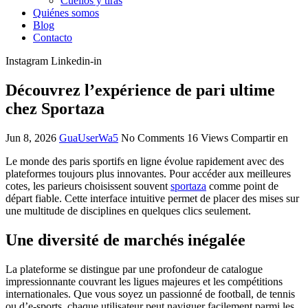
Cuellos y tiras
Quiénes somos
Blog
Contacto
Instagram
Linkedin-in
Découvrez l’expérience de pari ultime
chez Sportaza
Jun 8, 2026
GuaUserWa5
No Comments
16
Views
Compartir en
Le monde des paris sportifs en ligne évolue rapidement avec des
plateformes toujours plus innovantes. Pour accéder aux meilleures
cotes, les parieurs choisissent souvent
sportaza
comme point de
départ fiable. Cette interface intuitive permet de placer des mises sur
une multitude de disciplines en quelques clics seulement.
Une diversité de marchés inégalée
La plateforme se distingue par une profondeur de catalogue
impressionnante couvrant les ligues majeures et les compétitions
internationales. Que vous soyez un passionné de football, de tennis
ou d’e-sports, chaque utilisateur peut naviguer facilement parmi les