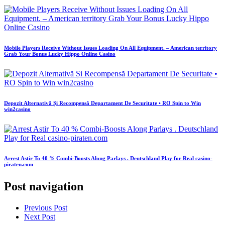
Mobile Players Receive Without Issues Loading On All Equipment. – American territory
Grab Your Bonus Lucky Hippo Online Casino
Depozit Alternativă Și Recompensă Departament De Securitate • RO Spin to Win
win2casino
Arrest Astir To 40 % Combi-Boosts Along Parlays . Deutschland Play for Real casino-
piraten.com
Post navigation
Previous Post
Next Post