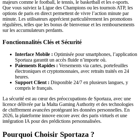
majeurs comme le football, le tennis, le basketball et les e-sports.
Que vous suiviez la Ligue des Champions ou les tournois ATP, les
options de paris en direct permettent de vivre l’action minute par
minute. Les utilisateurs apprécient particulièrement les promotions
régulières, telles que les bonus de bienvenue et les remboursements
sur les accumulateurs perdants.
Fonctionnalités Clés et Sécurité
Interface Mobile :
Optimisée pour smartphones, l’application
Sportaza garantit un accès fluide n’importe où.
Paiements Rapides :
Versements via cartes, portefeuilles
électroniques et cryptomonnaies, avec retraits traités en 24
heures.
Support Client :
Disponible 24/7 en plusieurs langues, y
compris le français.
La sécurité est au cœur des préoccupations de Sportaza, avec une
licence délivrée par la Malta Gaming Authority et des technologies
de chiffrement avancées protégeant les données personnelles. En
2026, la plateforme innove encore avec des paris virtuels et une
intégration IA pour des prédictions personnalisées.
Pourquoi Choisir Sportaza ?