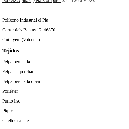
Pobierz Aplikację Na Komputer
25 Jul 26
6
Views
Polígono Industrial el Pla
Carrer dels Batans 12, 46870
Ontinyent (Valencia)
Tejidos
Felpa perchada
Felpa sin perchar
Felpa perchada open
Poliéster
Punto liso
Piqué
Cuellos canalé