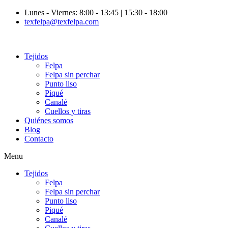
Lunes - Viernes: 8:00 - 13:45 | 15:30 - 18:00
texfelpa@texfelpa.com
Tejidos
Felpa
Felpa sin perchar
Punto liso
Piqué
Canalé
Cuellos y tiras
Quiénes somos
Blog
Contacto
Menu
Tejidos
Felpa
Felpa sin perchar
Punto liso
Piqué
Canalé