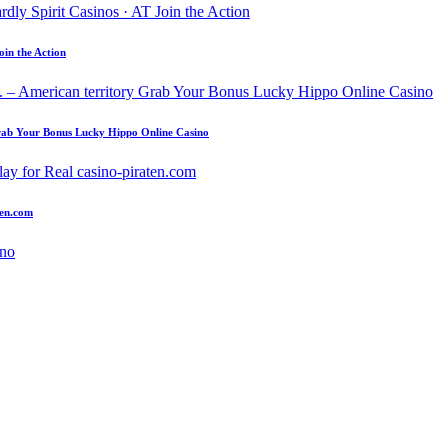
in the Action
Grab Your Bonus Lucky Hippo Online Casino
ten.com