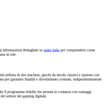
i informazioni dettagliate su
stake italia
per comprendere come
una in rete.
età infinita di slot machine, giochi da tavolo classici e opzioni con
ata
per garantire fluidità e divertimento costante, indipendentemente
 anche il programma fedeltà che premia la costanza con vantaggi
 del settore del gaming digitale.