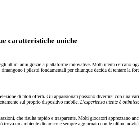
ue caratteristiche uniche
li ultimi anni grazie a piattaforme innovative. Molti utenti cercano ogg
o rimangono i pilastri fondamentali per chiunque decida di tentare la fort
ezione di titoli offerti. Gli appassionati possono divertirsi con una vari
irettamente sul proprio dispositivo mobile.
L’esperienza utente è ottimizz
e transazioni, che risulta rapido e trasparente. Molti giocatori apprezzano
asinò trova un ambiente dinamico e sempre aggiornato con le ultime novità