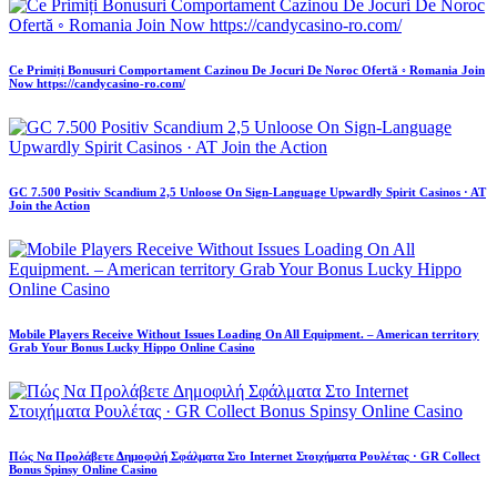
Ce Primiți Bonusuri Comportament Cazinou De Jocuri De Noroc Ofertă ◦ Romania Join
Now https://candycasino-ro.com/
GC 7.500 Positiv Scandium 2,5 Unloose On Sign-Language Upwardly Spirit Casinos · AT
Join the Action
Mobile Players Receive Without Issues Loading On All Equipment. – American territory
Grab Your Bonus Lucky Hippo Online Casino
Πώς Να Προλάβετε Δημοφιλή Σφάλματα Στο Internet Στοιχήματα Ρουλέτας · GR Collect
Bonus Spinsy Online Casino