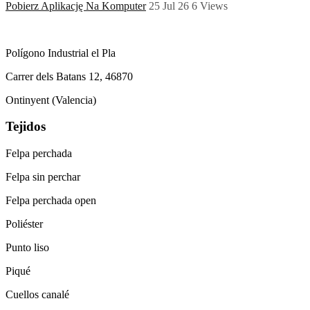
Pobierz Aplikację Na Komputer
25 Jul 26
6
Views
Polígono Industrial el Pla
Carrer dels Batans 12, 46870
Ontinyent (Valencia)
Tejidos
Felpa perchada
Felpa sin perchar
Felpa perchada open
Poliéster
Punto liso
Piqué
Cuellos canalé