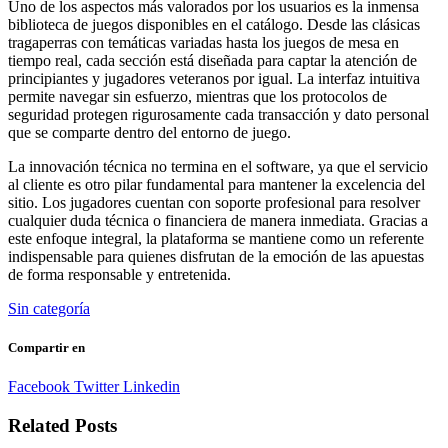
Uno de los aspectos más valorados por los usuarios es la inmensa
biblioteca de juegos disponibles en el catálogo. Desde las clásicas
tragaperras con temáticas variadas hasta los juegos de mesa en
tiempo real, cada sección está diseñada para captar la atención de
principiantes y jugadores veteranos por igual. La interfaz intuitiva
permite navegar sin esfuerzo, mientras que los protocolos de
seguridad protegen rigurosamente cada transacción y dato personal
que se comparte dentro del entorno de juego.
La innovación técnica no termina en el software, ya que el servicio
al cliente es otro pilar fundamental para mantener la excelencia del
sitio. Los jugadores cuentan con soporte profesional para resolver
cualquier duda técnica o financiera de manera inmediata. Gracias a
este enfoque integral, la plataforma se mantiene como un referente
indispensable para quienes disfrutan de la emoción de las apuestas
de forma responsable y entretenida.
Sin categoría
Compartir en
Facebook
Twitter
Linkedin
Related Posts