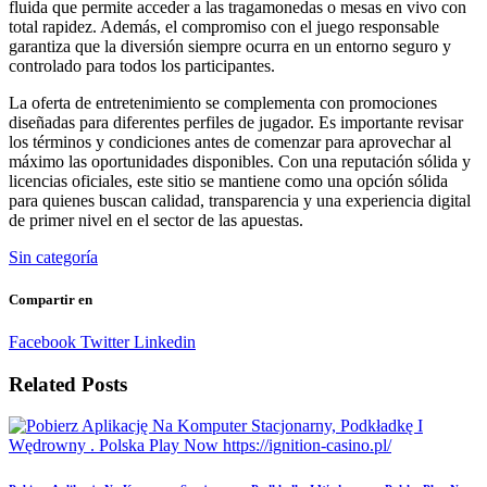
fluida que permite acceder a las tragamonedas o mesas en vivo con
total rapidez. Además, el compromiso con el juego responsable
garantiza que la diversión siempre ocurra en un entorno seguro y
controlado para todos los participantes.
La oferta de entretenimiento se complementa con promociones
diseñadas para diferentes perfiles de jugador. Es importante revisar
los términos y condiciones antes de comenzar para aprovechar al
máximo las oportunidades disponibles. Con una reputación sólida y
licencias oficiales, este sitio se mantiene como una opción sólida
para quienes buscan calidad, transparencia y una experiencia digital
de primer nivel en el sector de las apuestas.
Sin categoría
Compartir en
Facebook
Twitter
Linkedin
Related Posts