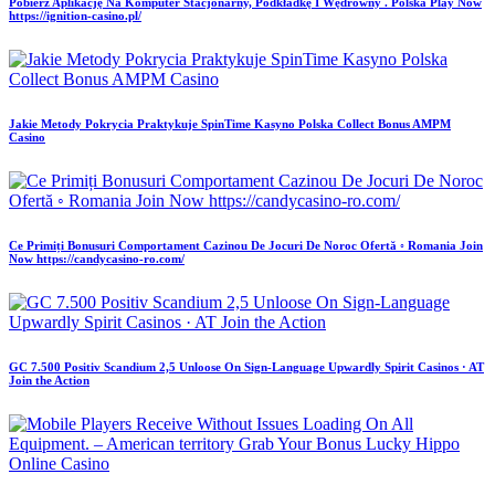
Pobierz Aplikację Na Komputer Stacjonarny, Podkładkę I Wędrowny . Polska Play Now
https://ignition-casino.pl/
Jakie Metody Pokrycia Praktykuje SpinTime Kasyno Polska Collect Bonus AMPM
Casino
Ce Primiți Bonusuri Comportament Cazinou De Jocuri De Noroc Ofertă ◦ Romania Join
Now https://candycasino-ro.com/
GC 7.500 Positiv Scandium 2,5 Unloose On Sign-Language Upwardly Spirit Casinos · AT
Join the Action