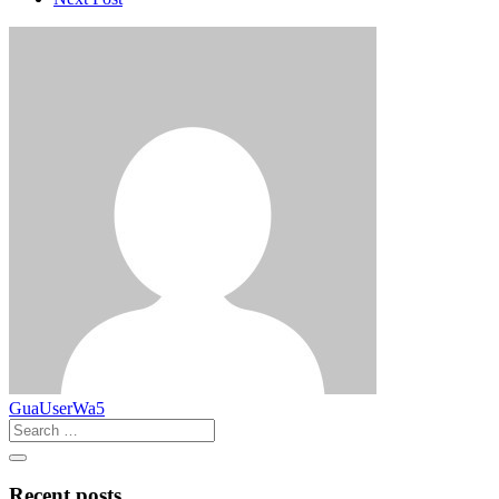
GuaUserWa5
Recent posts