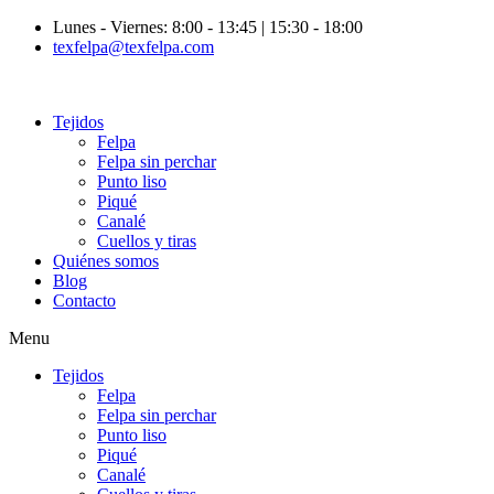
Lunes - Viernes: 8:00 - 13:45 | 15:30 - 18:00
texfelpa@texfelpa.com
Tejidos
Felpa
Felpa sin perchar
Punto liso
Piqué
Canalé
Cuellos y tiras
Quiénes somos
Blog
Contacto
Menu
Tejidos
Felpa
Felpa sin perchar
Punto liso
Piqué
Canalé