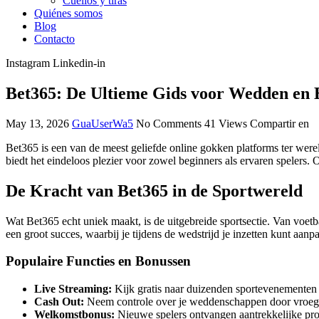
Cuellos y tiras
Quiénes somos
Blog
Contacto
Instagram
Linkedin-in
Bet365: De Ultieme Gids voor Wedden en 
May 13, 2026
GuaUserWa5
No Comments
41
Views
Compartir en
Bet365 is een van de meest geliefde online gokken platforms ter were
biedt het eindeloos plezier voor zowel beginners als ervaren spelers
De Kracht van Bet365 in de Sportwereld
Wat Bet365 echt uniek maakt, is de uitgebreide sportsectie. Van voetb
een groot succes, waarbij je tijdens de wedstrijd je inzetten kunt aa
Populaire Functies en Bonussen
Live Streaming:
Kijk gratis naar duizenden sportevenementen d
Cash Out:
Neem controle over je weddenschappen door vroegtij
Welkomstbonus:
Nieuwe spelers ontvangen aantrekkelijke prom