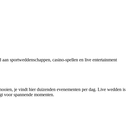
od aan sportweddenschappen, casino-spellen en live entertainment
oernooien, je vindt hier duizenden evenementen per dag. Live wedden is
zorgt voor spannende momenten.