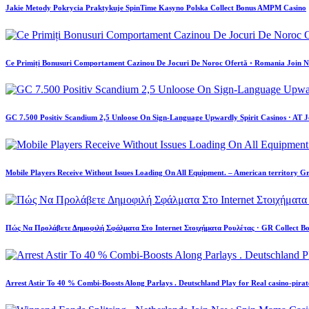
Jakie Metody Pokrycia Praktykuje SpinTime Kasyno Polska Collect Bonus AMPM Casino
Ce Primiți Bonusuri Comportament Cazinou De Jocuri De Noroc Ofertă ◦ Romania Join No
GC 7.500 Positiv Scandium 2,5 Unloose On Sign-Language Upwardly Spirit Casinos · AT Jo
Mobile Players Receive Without Issues Loading On All Equipment. – American territory 
Πώς Να Προλάβετε Δημοφιλή Σφάλματα Στο Internet Στοιχήματα Ρουλέτας · GR Collect Bo
Arrest Astir To 40 % Combi-Boosts Along Parlays . Deutschland Play for Real casino-pira