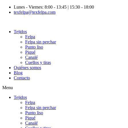
Lunes - Viernes: 8:00 - 13:45 | 15:30 - 18:00
texfelpa@texfelpa.com
Tejidos
Felpa
Felpa sin perchar
Punto liso
Piqué
Canalé
Cuellos y tiras
Quiénes somos
Blog
Contacto
Menu
Tejidos
Felpa
Felpa sin perchar
Punto liso
Piqué
Canalé