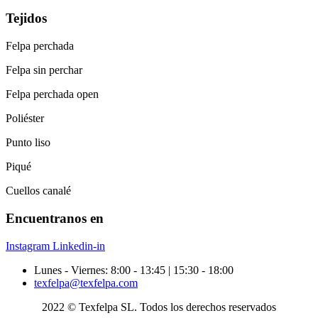
Tejidos
Felpa perchada
Felpa sin perchar
Felpa perchada open
Poliéster
Punto liso
Piqué
Cuellos canalé
Encuentranos en
Instagram
Linkedin-in
Lunes - Viernes: 8:00 - 13:45 | 15:30 - 18:00
texfelpa@texfelpa.com
2022 © Texfelpa SL. Todos los derechos reservados