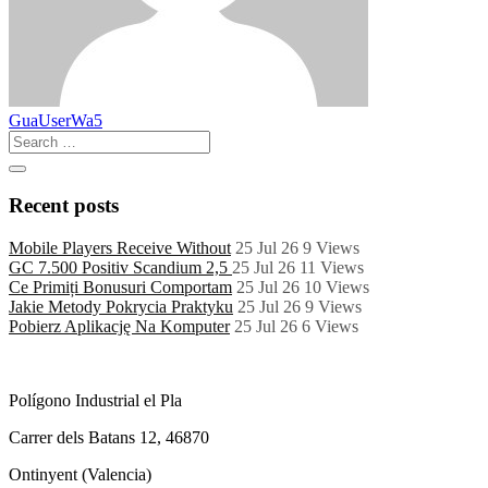
GuaUserWa5
Recent posts
Mobile Players Receive Without
25 Jul 26
9
Views
GC 7.500 Positiv Scandium 2,5
25 Jul 26
11
Views
Ce Primiți Bonusuri Comportam
25 Jul 26
10
Views
Jakie Metody Pokrycia Praktyku
25 Jul 26
9
Views
Pobierz Aplikację Na Komputer
25 Jul 26
6
Views
Polígono Industrial el Pla
Carrer dels Batans 12, 46870
Ontinyent (Valencia)