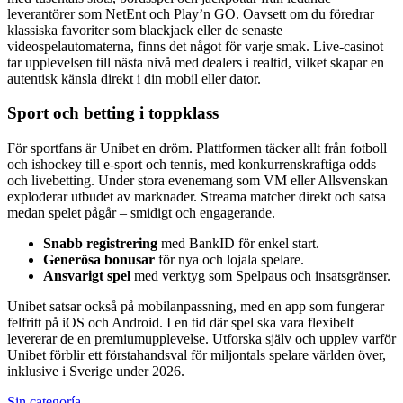
leverantörer som NetEnt och Play’n GO. Oavsett om du föredrar
klassiska favoriter som blackjack eller de senaste
videospelautomaterna, finns det något för varje smak. Live-casinot
tar upplevelsen till nästa nivå med dealers i realtid, vilket skapar en
autentisk känsla direkt i din mobil eller dator.
Sport och betting i toppklass
För sportfans är Unibet en dröm. Plattformen täcker allt från fotboll
och ishockey till e-sport och tennis, med konkurrenskraftiga odds
och livebetting. Under stora evenemang som VM eller Allsvenskan
exploderar utbudet av marknader. Streama matcher direkt och satsa
medan spelet pågår – smidigt och engagerande.
Snabb registrering
med BankID för enkel start.
Generösa bonusar
för nya och lojala spelare.
Ansvarigt spel
med verktyg som Spelpaus och insatsgränser.
Unibet satsar också på mobilanpassning, med en app som fungerar
felfritt på iOS och Android. I en tid där spel ska vara flexibelt
levererar de en premiumupplevelse. Utforska själv och upplev varför
Unibet förblir ett förstahandsval för miljontals spelare världen över,
inklusive i Sverige under 2026.
Sin categoría