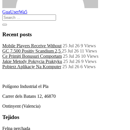
GuaUserWa5
Recent posts
Mobile Players Receive Without
25 Jul 26
9
Views
GC 7.500 Positiv Scandium 2,5
25 Jul 26
11
Views
Ce Primiți Bonusuri Comportam
25 Jul 26
10
Views
Jakie Metody Pokrycia Praktyku
25 Jul 26
9
Views
Pobierz Aplikację Na Komputer
25 Jul 26
6
Views
Polígono Industrial el Pla
Carrer dels Batans 12, 46870
Ontinyent (Valencia)
Tejidos
Felpa perchada