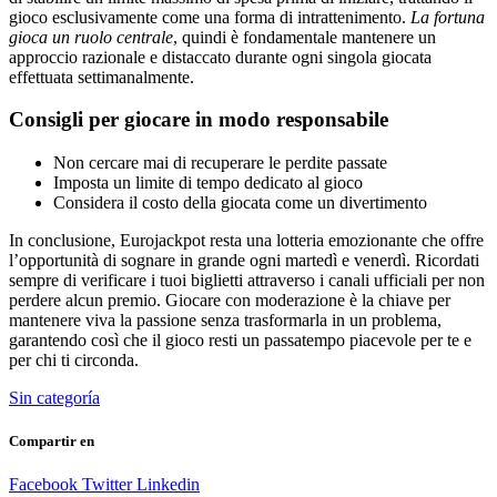
gioco esclusivamente come una forma di intrattenimento.
La fortuna
gioca un ruolo centrale
, quindi è fondamentale mantenere un
approccio razionale e distaccato durante ogni singola giocata
effettuata settimanalmente.
Consigli per giocare in modo responsabile
Non cercare mai di recuperare le perdite passate
Imposta un limite di tempo dedicato al gioco
Considera il costo della giocata come un divertimento
In conclusione, Eurojackpot resta una lotteria emozionante che offre
l’opportunità di sognare in grande ogni martedì e venerdì. Ricordati
sempre di verificare i tuoi biglietti attraverso i canali ufficiali per non
perdere alcun premio. Giocare con moderazione è la chiave per
mantenere viva la passione senza trasformarla in un problema,
garantendo così che il gioco resti un passatempo piacevole per te e
per chi ti circonda.
Sin categoría
Compartir en
Facebook
Twitter
Linkedin