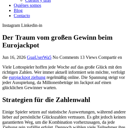
Cuellos y tiras
Quiénes somos
Blog
Contacto
Instagram
Linkedin-in
Der Traum vom großen Gewinn beim
Eurojackpot
Jun 16, 2026
GuaUserWa5
No Comments
13
Views
Compartir en
Viele Lottospieler hoffen jede Woche auf das große Glück mit den
richtigen Zahlen. Wer immer aktuell informiert sein möchte, verfolgt
die
eurojackpot ziehung
regelmäßig online. Die Spannung steigt vor
jeder Ausspielung, da Millionenbeträge im Jackpot auf einen
glücklichen Gewinner warten.
Strategien für die Zahlenwahl
Einige Spieler setzen auf statistische Auswertungen, während andere
lieber auf persönliche Glückszahlen vertrauen. Es gibt jedoch keinen
garantierten Weg, um die Kombination vorherzusagen, da jede
Ziehung rein zufällig erfolgt. Dennoch wählen viele Teilnehmer ihre