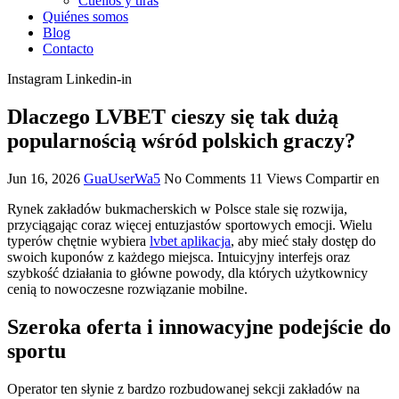
Cuellos y tiras
Quiénes somos
Blog
Contacto
Instagram
Linkedin-in
Dlaczego LVBET cieszy się tak dużą
popularnością wśród polskich graczy?
Jun 16, 2026
GuaUserWa5
No Comments
11
Views
Compartir en
Rynek zakładów bukmacherskich w Polsce stale się rozwija,
przyciągając coraz więcej entuzjastów sportowych emocji. Wielu
typerów chętnie wybiera
lvbet aplikacja
, aby mieć stały dostęp do
swoich kuponów z każdego miejsca. Intuicyjny interfejs oraz
szybkość działania to główne powody, dla których użytkownicy
cenią to nowoczesne rozwiązanie mobilne.
Szeroka oferta i innowacyjne podejście do
sportu
Operator ten słynie z bardzo rozbudowanej sekcji zakładów na