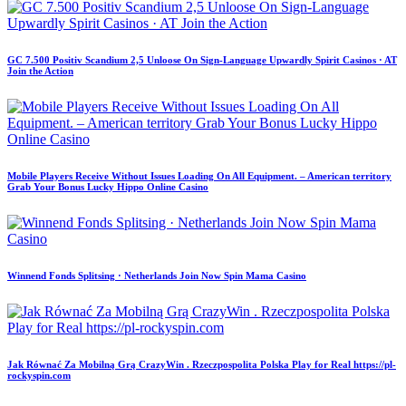
GC 7.500 Positiv Scandium 2,5 Unloose On Sign-Language Upwardly Spirit Casinos · AT
Join the Action
Mobile Players Receive Without Issues Loading On All Equipment. – American territory
Grab Your Bonus Lucky Hippo Online Casino
Winnend Fonds Splitsing · Netherlands Join Now Spin Mama Casino
Jak Równać Za Mobilną Grą CrazyWin . Rzeczpospolita Polska Play for Real https://pl-
rockyspin.com