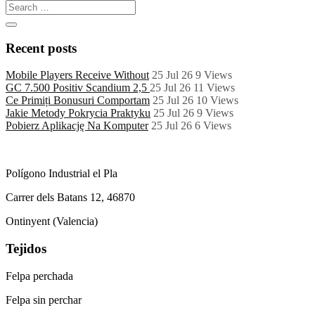
Recent posts
Mobile Players Receive Without
25 Jul 26
9
Views
GC 7.500 Positiv Scandium 2,5
25 Jul 26
11
Views
Ce Primiți Bonusuri Comportam
25 Jul 26
10
Views
Jakie Metody Pokrycia Praktyku
25 Jul 26
9
Views
Pobierz Aplikację Na Komputer
25 Jul 26
6
Views
Polígono Industrial el Pla
Carrer dels Batans 12, 46870
Ontinyent (Valencia)
Tejidos
Felpa perchada
Felpa sin perchar