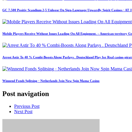
GC 7.500 Positiv Scandium 2,5 Unloose On Sign-Language Upwardly Spirit Casinos · AT Jo
Mobile Players Receive Without Issues Loading On All Equipment. – American territory 
Arrest Astir To 40 % Combi-Boosts Along Parlays . Deutschland Play for Real casino-pira
Winnend Fonds Splitsing · Netherlands Join Now Spin Mama Casino
Post navigation
Previous Post
Next Post