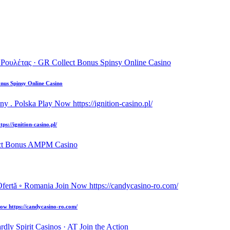
nus Spinsy Online Casino
://ignition-casino.pl/
w https://candycasino-ro.com/