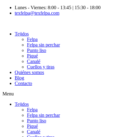
Lunes - Viernes: 8:00 - 13:45 | 15:30 - 18:00
texfelpa@texfelpa.com
Tejidos
Felpa
Felpa sin perchar
Punto liso
Piqué
Canalé
Cuellos y tiras
Quiénes somos
Blog
Contacto
Menu
Tejidos
Felpa
Felpa sin perchar
Punto liso
Piqué
Canalé