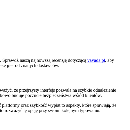
u. Sprawdź naszą najnowszą recenzję dotyczącą
vavada pl
, aby
otekę gier od znanych dostawców.
ażyć, że przejrzysty interfejs pozwala na szybkie odnalezienie
datkowo buduje poczucie bezpieczeństwa wśród klientów.
latformy oraz szybkość wypłat to aspekty, które sprawiają, że
arto rozważyć tę opcję przy swoim kolejnym typowaniu.